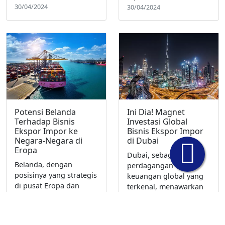
30/04/2024
30/04/2024
Potensi Belanda
Ini Dia! Magnet
Terhadap Bisnis
Investasi Global
Ekspor Impor ke
Bisnis Ekspor Impor
Negara-Negara di
di Dubai
Eropa
Dubai, sebagai pusat
Belanda, dengan
perdagangan dan
posisinya yang strategis
keuangan global yang
di pusat Eropa dan
terkenal, menawarkan
infrastruktur
berbagai peluang
perdagangan yang
investasi yang menarik
canggih, memiliki
dalam bisnis ekspor