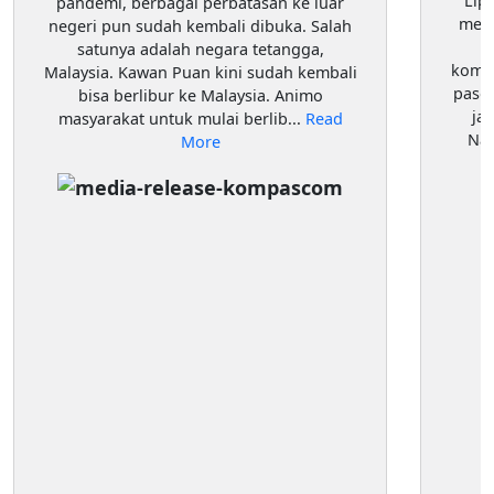
Lip
pandemi, berbagai perbatasan ke luar
meru
negeri pun sudah kembali dibuka. Salah
satunya adalah negara tetangga,
komod
Malaysia. Kawan Puan kini sudah kembali
pasok
bisa berlibur ke Malaysia. Animo
ja
masyarakat untuk mulai berlib...
Read
Nam
More