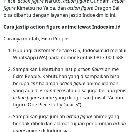
Piece,
action figure
Naruto,
action figure
Gundam,
action
figure
Kimetsu no Yaiba, dan
action figure
Dragon Ball
bisa dibantu dengan layanan jastip Indoexim.id ini.
Cara jastip action figure anime lewat Indoexim.id
Caranya mudah, Exim People!
Hubungi customer service (CS) Indoexim.id melalui
WhatsApp (WA) pada nomor kontak 0817-000-688.
Sampaikan kebutuhan jastip
action figure
anime
Exim People. Kebutuhan yang disampaikan bisa
berupa
link
halaman
action figure
anime idaman
yang ada di
e-commerce
atau bisa juga berupa jenis
action figure
anime yang diinginkan (misal: “Action
figure One Piece Luffy Gear 5”).
Sampaikan juga jumlah
action figure
anime yang
hendak dibeli dan alamat tujuan pengiriman
action
figure
anime di Indonesia.