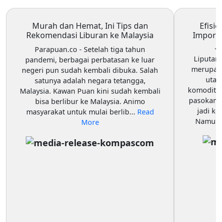
Murah dan Hemat, Ini Tips dan
Efisi
Rekomendasi Liburan ke Malaysia
Impor d
J
Parapuan.co
- Setelah tiga tahun
Liputan
pandemi, berbagai perbatasan ke luar
merupaka
negeri pun sudah kembali dibuka. Salah
utam
satunya adalah negara tetangga,
komoditas
Malaysia. Kawan Puan kini sudah kembali
pasokan b
bisa berlibur ke Malaysia. Animo
jadi ke
masyarakat untuk mulai berlib...
Read
Namun b
More