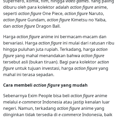
superhero, komik, film, hingga
video games
. Yang paling
diburu oleh para kolektor adalah
action figure
anime,
seperti
action figure
One Piece,
action figure
Naruto,
action figure
Gundam,
action figure
Kimetsu no Yaiba,
dan
action figure
Dragon Ball.
Harga
action figure
anime ini bermacam-macam dan
bervariasi. Harga
action figure
ini mulai dari ratusan ribu
hingga puluhan juta rupiah. Terkadang, harga
action
figure
yang mahal menandakan bahwa
action figure
tersebut asli (bukan tiruan). Bagi para kolektor a
ction
figure
untuk tujuan investasi, harga
action figure
yang
mahal ini terasa sepadan.
Cara membeli
action figure
yang mudah
Sebenarnya Exim People bisa beli
action figure
anime
melalui
e-commerce
Indonesia atau jastip kenalan luar
negeri. Namun, terkadang
action figure
anime yang
diinginkan tidak tersedia di
e-commerce
Indonesia, baik