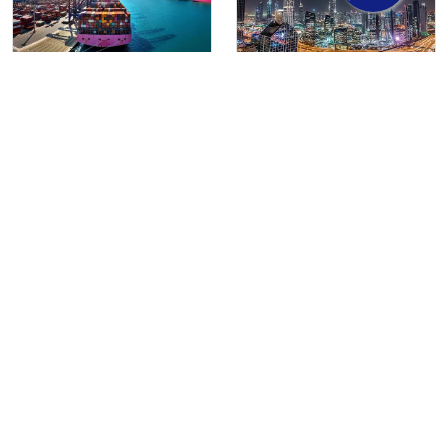
Potensi Belanda
Ini Dia! Magnet
Terhadap Bisnis
Investasi Global
Ekspor Impor ke
Bisnis Ekspor Impor
Negara-Negara di
di Dubai
Eropa
Dubai, sebagai pusat
Belanda, dengan
perdagangan dan
posisinya yang strategis
keuangan global yang
di pusat Eropa dan
terkenal, menawarkan
infrastruktur
berbagai peluang
perdagangan yang
investasi yang menarik
canggih, memiliki
dalam bisnis ekspor
potensi besar dalam
impor. Dengan
bisnis ekspor impor ke
lokasinya yang strategis
negara-negara di Eropa
di tengah-tengah
dan bahkan di seluruh
kawas...
Read More
dun...
Read More
30/04/2024
30/04/2024