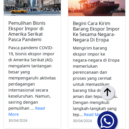
Pemulihan Bisnis
Begini Cara Kirim
Ekspor Impor di
Barang Ekspor Impor
Amerika Serikat
Ke Sesama Negara-
Pasca Pandemi
Negara Di Eropa
Pasca pandemi COVID-
Mengirim barang
19, bisnis ekspor impor
ekspor impor ke
di Amerika Serikat (AS)
negara-negara di Eropa
mengalami tantangan
memerlukan
besar yang
perencanaan dan
mempengaruhi aktivitas
proses yang cermat
perdagangan
untuk memastikan
internasional secara
barang tiba dengan
keseluruhan. Namun,
aman dan tepat waktu.
seiring dengan
Dengan mengikuti
pemulihan ...
Read
langkah-langkah yang
More
tep...
Read More
30/04/2024
30/04/2024