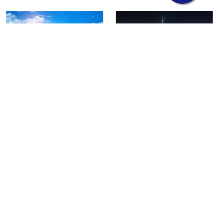
Potensi Belanda
Ini Dia! Magnet
Terhadap Bisnis
Investasi Global
Ekspor Impor ke
Bisnis Ekspor Impor
Negara-Negara di
di Dubai
Eropa
Dubai, sebagai pusat
Belanda, dengan
perdagangan dan
posisinya yang strategis
keuangan global yang
di pusat Eropa dan
terkenal, menawarkan
infrastruktur
berbagai peluang
perdagangan yang
investasi yang menarik
canggih, memiliki
dalam bisnis ekspor
potensi besar dalam
impor. Dengan
bisnis ekspor impor ke
lokasinya yang strategis