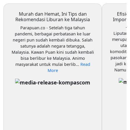
Murah dan Hemat, Ini Tips dan
Efisi
Rekomendasi Liburan ke Malaysia
Impor d
J
Parapuan.co
- Setelah tiga tahun
Liputan
pandemi, berbagai perbatasan ke luar
merupaka
negeri pun sudah kembali dibuka. Salah
utam
satunya adalah negara tetangga,
komoditas
Malaysia. Kawan Puan kini sudah kembali
pasokan b
bisa berlibur ke Malaysia. Animo
jadi ke
masyarakat untuk mulai berlib...
Read
Namun b
More