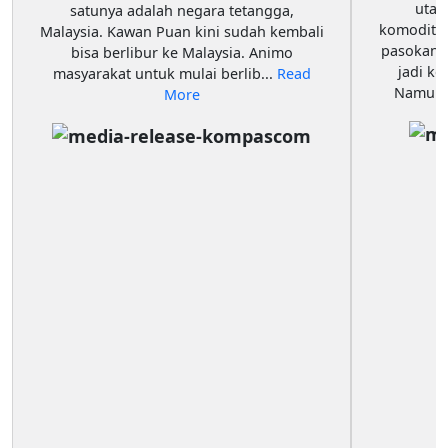
utam
satunya adalah negara tetangga,
komoditas
Malaysia. Kawan Puan kini sudah kembali
pasokan b
bisa berlibur ke Malaysia. Animo
jadi ke
masyarakat untuk mulai berlib...
Read
Namun b
More