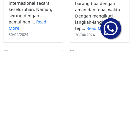
internasional secara
barang tiba dengan
keseluruhan. Namun,
aman dan tepat waktu.
seiring dengan
Dengan mengikuti
pemulihan ...
Read
langkah-langkah yang
More
tep...
Read More
30/04/2024
30/04/2024
Potensi Belanda
Terhadap Bisnis
Ini Dia! Magnet
Ekspor Impor ke
Investasi Global
Negara-Negara di
Bisnis Ekspor Impor
Eropa
di Dubai
Belanda, dengan
Dubai, sebagai pusat
posisinya yang strategis
perdagangan dan
di pusat Eropa dan
keuangan global yang
infrastruktur
terkenal, menawarkan
perdagangan yang
berbagai peluang
canggih, memiliki
investasi yang menarik