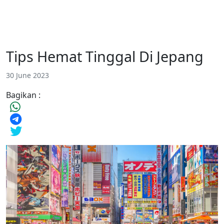
Tips Hemat Tinggal Di Jepang
30 June 2023
Bagikan :