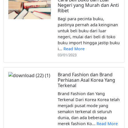
Negeri yang Murah dan Anti
Ribet‌
‌Bagi para pecinta buku,
pastinya pernah ada keinginan
untuk beli buku dari luar
negeri, mulai dari beli di toko
buku import hingga jastip buku
i...
Read More
03/01/2023
Brand Fashion dan Brand
Perhiasan Asal Korea Yang
Terkenal
Brand Fashion dan Yang
Terkenal Dari Korea Korea telah
menjadi pusat mode yang
semakin terkenal di seluruh
dunia, dan ada beberapa
merek fashion Ko...
Read More