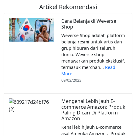
Artikel Rekomendasi
Cara Belanja di Weverse
Shop
Weverse Shop adalah platform
belanja resmi untuk artis dan
grup hiburan dari seluruh
dunia. Weverse shop
menawarkan produk eksklusif,
termasuk merchan...
Read
More
09/02/2023
Mengenal Lebih Jauh E-
commerce Amazon: Produk
Paling Dicari Di Platform
Amazon
Kenal lebih jauh E-commerce
asal Amerika Amazon : Produk