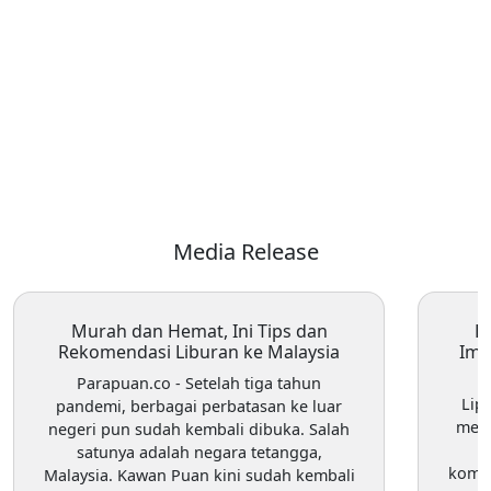
Media Release
Murah dan Hemat, Ini Tips dan
E
Rekomendasi Liburan ke Malaysia
Imp
Parapuan.co
- Setelah tiga tahun
Lip
pandemi, berbagai perbatasan ke luar
meru
negeri pun sudah kembali dibuka. Salah
satunya adalah negara tetangga,
komod
Malaysia. Kawan Puan kini sudah kembali