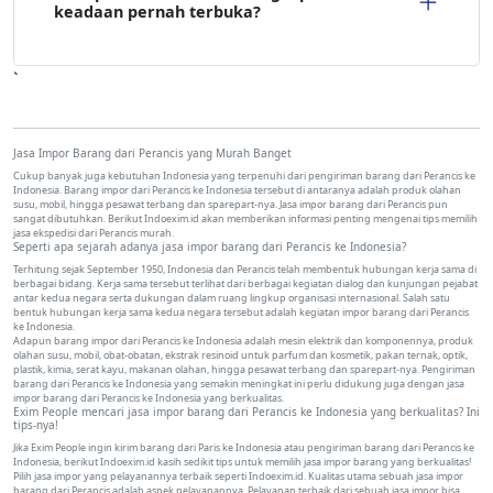
keadaan pernah terbuka?
`
Jasa Impor Barang dari Perancis yang Murah Banget
Cukup banyak juga kebutuhan Indonesia yang terpenuhi dari pengiriman barang dari Perancis ke
Indonesia. Barang impor dari Perancis ke Indonesia tersebut di antaranya adalah produk olahan
susu, mobil, hingga pesawat terbang dan sparepart-nya. Jasa impor barang dari Perancis pun
sangat dibutuhkan. Berikut Indoexim.id akan memberikan informasi penting mengenai tips memilih
jasa ekspedisi dari Perancis murah.
Seperti apa sejarah adanya jasa impor barang dari Perancis ke Indonesia?
Terhitung sejak September 1950, Indonesia dan Perancis telah membentuk hubungan kerja sama di
berbagai bidang. Kerja sama tersebut terlihat dari berbagai kegiatan dialog dan kunjungan pejabat
antar kedua negara serta dukungan dalam ruang lingkup organisasi internasional. Salah satu
bentuk hubungan kerja sama kedua negara tersebut adalah kegiatan impor barang dari Perancis
ke Indonesia.
Adapun barang impor dari Perancis ke Indonesia adalah mesin elektrik dan komponennya, produk
olahan susu, mobil, obat-obatan, ekstrak resinoid untuk parfum dan kosmetik, pakan ternak, optik,
plastik, kimia, serat kayu, makanan olahan, hingga pesawat terbang dan sparepart-nya. Pengiriman
barang dari Perancis ke Indonesia yang semakin meningkat ini perlu didukung juga dengan jasa
impor barang dari Perancis ke Indonesia yang berkualitas.
Exim People mencari jasa impor barang dari Perancis ke Indonesia yang berkualitas? Ini
tips-nya!
Jika Exim People ingin kirim barang dari Paris ke Indonesia atau pengiriman barang dari Perancis ke
Indonesia, berikut Indoexim.id kasih sedikit tips untuk memilih jasa impor barang yang berkualitas!
Pilih jasa impor yang pelayanannya terbaik seperti Indoexim.id. Kualitas utama sebuah jasa impor
barang dari Perancis adalah aspek pelayanannya. Pelayanan terbaik dari sebuah jasa impor bisa