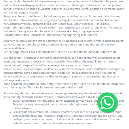
Cek ongkir dari Perancis ke Indonesia yang mudah dengan Indoexim.id. Kalau Exim People tertarik
untuk cek estimasi biaya jasa ekspedisi dari Perancis murah dengan Indoexim.id, Exim People bisa
banget untuk cek langsung di website Indoexim.id. Di halaman utama, langsung pilih menu “Impor”
dan memilih negara “France”.
Pengiriman barang dari Perancis ke Indonesia yang anti ribet dengan Indoexim.id. Kirim barang
dari Paris ke Indonesia ataupun pengiriman barang dari Perancis ke Indonesia itu ribet karena
harus urus banyak hal? Tentu tidak jika Exim People pakai jasa Indoexim.id. Hanya perlu
menghubungi admin customer service dan melunasi pembayaran estimasi ongkir dari Perancis ke
Indonesia. Barang impor dari Perancis ke Indonesia akan langsung segera dikirim.
Barang impor dari Perancis ke Indonesia apa saja yang bisa dikirim?
Sebenarnya, semua barang impor dari Perancis ke Indonesia bisa dikirim. Tentunya dengan syarat
bahwa barang tersebut bukanlah barang ilegal ataupun barang yang dilarang dikirim oleh
pemerintah Perancis.
Terus, bagaimana cara cek ongkir dari Perancis ke Indonesia dengan Indoexim.id?
Cek ongkir dari Perancis ke Indonesia di Indoexim.id mudah banget caranya!. Exim People cukup
mengunjungi website Indoexim.id. Kemudian, Exim People bisa pilih menu “Impor” di halaman
utama dan pilih negara “France” sebagai negara asal pengiriman barang.
Setelah itu, tabel estimasi ongkir dari Perancis ke Indonesia akan muncul. Exim People bisa langsung
memilih estimasi biaya paling cocok dengan kebutuhan. Terdapat banyak pilihan kebutuhan,
dimulai dari berat barang yang ingin dikirim, kecepatan pengiriman/estimasi barang tiba, serta
pilihan jasa ekspedisi.
Yang terakhir, bagaimana cara pengiriman barang dari Perancis ke Indonesia atau cara
kirim barang dari Paris ke Indonesia dengan Indoexim.id?
Kirim barang dari Paris ke Indonesia ataupun pengiriman barang dari Perancis ke Indonesia tidak
perlu ribet lagi semenjak ada Indoexim.id. Berikut cara kirimnya jika pakai Indoexim.id!
Silakan Exim People menghubungi admin customer service melalui WhatsApp (WA). Jika Exim
People ingin respon yang lebih cepat, silakan hubungi admin customer service Indoexim.id
melalui telepon.
Exim People bisa memberi tahu admin customer service mengenai pengiriman yang ingin
dilakukan (berat barang, kecepatan pengiriman, serta jasa ekspedisi yang diinginkan). Jika
terdapat pesan tambahan, seperti misalnya membutuhkan surat deklarasi untuk barang
tertentu, silakan juga untuk memberitahukannya kepada admin.
Admin akan mengirimkan estimasi ongkir dari Perancis ke Indonesia. Silakan membayar