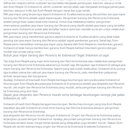
dilihat dari respons admin customer service ketika menjawab pertanyaan, keluhan, ataupun kritik
dari Exim People. Di Indoexim.id, admin customer service selalu siap menjawab berbagai pertanyaan,
keluhan, ataupun kritik dari Exim People dengan cepat dan juga ramah.
Pilih jasa impor yang terpercaya seperti Indoexim.id. Kualitas kedua yang dibutuhkan dari jasa impor
barang dari Perancis adalah aspek kepercayaan. Pengiriman barang dari Perancis ke Indonesia
adalah pengiriman dalam skala internasional. Untuk bisa melewati prosedur pengiriman
internasional, pastikan jasa impor barang dari Perancis yang dipilih adalah jasa impor yang terdaftar
secara resmi. Indoexim.id sudah jelas terdaftar secara resmi dan memiliki surat izin untuk melakukan
pengiriman barang dari Perancis ke Indonesia.
Pilih jasa impor yang memberikan garansi seperti Indoexim.id. Kualitas terakhir yang tidak kalah
penting dari jasa impor barang dari Perancis adalah aspek pemberian garansi. Sekali lagi, Exim
People perlu memastikan bahwa jasa impor yang dipakai oleh Exim People itu memberikan garansi.
Indoexim.id tidak hanya memberikan garansi, Exim People bahkan bisa klaim garansi dengan
mudah dan proses yang rumit.
Butuh jasa impor barang dari Perancis ke Indonesia? Ingat Indoexim.id saja!
Tips bagi Exim People yang ingin kirim barang dari Paris ke Indonesia atau melakukan pengiriman
barang dari Perancis ke Indonesia sebenarnya mudah saja. Percayakan saja Indoexim.id sebagai jasa
impor barang dari Perancis ke Indonesia. Seperti yang tadi sudah disebutkan, Indoexim.id itu punya
tiga kualitas utama dari sebuah jasa impor barang dari Perancis, yaitu memberikan pelayanan
terbaik, terpercaya, dan bergaransi.
Apalagi, Indoexim.id bisa kasih Exim People berbagai keuntungan lainnya jika pakai Indoexim.id.
Keuntungan Exim People jika pakai jasa Indoexim.id di antaranya adalah jasa ekspedisi dari Perancis
murah, cek ongkir dari Perancis ke Indonesia yang mudah, serta pengiriman barang dari Perancis
ke Indonesia yang anti ribet.
Dapat jasa ekspedisi dari Perancis murah serta berbagai keuntungan lainnya jika pakai
Indoexim.id, nih!
Indoexim.id kasih Exim People beragam keuntungan. Berikut keuntungan yang bisa Exim People
dapatkan jika pilih Indoexim.id untuk kirim barang dari Paris ke Indonesia ataupun pengiriman
barang dari Perancis ke Indonesia.
Jasa ekspedisi dari Perancis murah dengan Indoexim.id. Ongkir dari Perancis ke Indonesia paling
terjangkau ya pasti dengan Indoexim.id. Apalagi, jika jumlah pengiriman barang dari Perancis ke
Indonesia semakin besar, harga hemat spesial yang didapatkan juga semakin murah. Silakan Exim
People cek sendiri estimasi biaya ongkir dari Perancis ke Indonesia di website Indoexim.id.