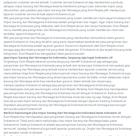
pelayanan customer service terbaik. Customer service Indoexim.id siap memberikan panduan
tahapan impor barang dari Norwegia beserta membantu pengurusan dokumen impor yang
dibutuhkan. Jadi, pastikan jasa impor barang dari Norwegia yang Exim People pilih mempunyai
layanan customer service terbaik seperti Indoexim.id ya!
Pilih jasa pengiriman dari Norwegia ke Indonesia yang sudah memiliki izin resmi seperti Indoexim.id.
Impor barang dari Norwegia ke Indonesia adalah pengiriman luar negeri. Agar impor barang dari
Norwegia ke Indonesia yang dilakukan oleh Exim People lancar dan tanpa hambatan, Exim People
harus memilih jasa pengiriman dari Norwegia ke Indonesia yang sudah memiliki izin resmi dan
terdaftar seperti Indoexim.id, ya.
Pilih jasa pengiriman dari Norwegia ke Indonesia yang memberikan kemudahan klaim garansi
seperti Indoexim.id. Hal yang terakhir yang perlu diperhatikan kembali dari jasa pengiriman dari
Norwegia ke Indonesia adalah layanan garansi. Garansi ini diperlukan oleh Exim People untuk
berjaga-jaga jika misalnya terjadi hal yang tidak diinginkan. Di Indoexim.id, jika terjadi hal yang tidak
diinginkan, Exim People bisa mengajukan klaim garansi mudah.
Jasa impor barang dari Norwegia ke Indonesia, langsung saja ingat Indoexim.id!
Singkatnya, Exim People sebenarnya bisa langsung memilih Indoexim.id saja sebagai jasa
pengiriman dari Norwegia ke Indonesia yang terbaik dan terpercaya. Indoexim.id merupakan jasa
impor barang dari Norwegia yang terbaik karena memberikan layanan customer service yang
memudahkan bagi Exim People yang belum pernah impor barang dari Norwegia. Indoexim.id juga
jasa impor barang dari Norwegia yang terpercaya karena sudah terdaftar untuk melakukan impor
barang dari Norwegia serta bisa memberikan garansi. Selain terbaik dan terpercaya,
mempercayakan Indoexim.id sebagai jasa pengiriman dari Norwegia ke Indonesia juga
mendatangkan banyak keuntungan untuk Exim People. Pertama, Exim People bisa mendapatkan
jasa pengiriman barang dari Norwegia ke Indonesia murah dengan Indoexim.id. Kedua, Exim
People bisa impor barang dari Norwegia ke Indonesia mulai dari satu kg saja. Ketiga, Exim People
bisa cek proses impor barang dari Norwegia ke Indonesia dengan layanan tracking Indoexim.id.
Dapatkan jasa pengiriman barang dari Norwegia ke Indonesia termurah berbagai keuntungan
lainnya jika pakai Indoexim.id!
Berikut keuntungan jika impor barang dari Norwegia ke Indonesia lewat Indoexim.id.
Exim People bisa mendapatkan jasa pengiriman barang dari Norwegia ke Indonesia murah dengan
Indoexim.id. Tidak perlu takut mahal kalau mau impor barang dari Norwegia kalau pakai
Indoexim.id. Soalnya Indoexim.id adalah jasa pengiriman barang dari Norwegia ke Indonesia
termurah. Apalagi Indoexim.id juga kasih layanan gratis pick up. Ongkir dari Norwegia ke Indonesia
jadi semakin ramah di dompet.