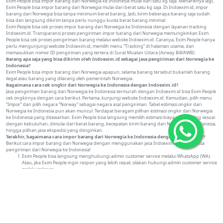
Exim People bisa impor barang dari Norwegia ke Indonesia mulai dari satu kg saja. Menariknya lagi,
Exim People bisa impor barang dari Norwegia mulai dari berat satu kg saja. Di Indoexim.id, impor
barang dari Norwegia bisa tanpa minimum berat barang. Jadi, kirim beberapa barang saja sudah
bisa dan langsung dikirim tanpa perlu nunggu kuota berat barang minimal.
Exim People bisa cek proses impor barang dari Norwegia ke Indonesia dengan layanan tracking
Indoexim.id. Transparansi proses pengiriman impor barang dari Norwegia memungkinkan Exim
People bisa cek proses pengiriman barang melalui website Indoexim.id. Caranya, Exim People hanya
perlu mengunjungi website Indoexim.id, memilih menu “Tracking” di halaman utama, dan
memasukkan nomor ID pengiriman yang tertera di Surat Muatan Udara (Airway Bill/AWB).
Barang apa saja yang bisa dikirim oleh Indoexim.id sebagai jasa pengiriman dari Norwegia ke
Indonesia?
Exim People bisa impor barang dari Norwegia apapun, selama barang tersebut bukanlah barang
ilegal atau barang yang dilarang oleh pemerintah Norwegia.
Bagaimana cara cek ongkir dari Norwegia ke Indonesia dengan Indoexim.id?
Jasa pengiriman barang dari Norwegia ke Indonesia termurah dengan Indoexim.id bisa Exim People
cek ongkirnya dengan cara berikut. Pertama, kunjungi website Indoexim.id. Kemudian, pilih menu
“Impor” dan pilih negara “Norway” sebagai negara asal pengiriman. Tabel estimasi ongkir dari
Norwegia ke Indonesia pun akan muncul. Terdapat beragam pilihan estimasi ongkir dari Norwegia
ke Indonesia yang ditawarkan. Exim People bisa langsung memilih estimasi biaya yang paling sesuai
dengan kebutuhan, dimulai dari berat barang, kecepatan kirim barang dari Norwegia ke Indonesia,
hingga pilihan jasa ekspedisi yang diinginkan.
Terakhir, bagaimana cara impor barang dari Norwegia ke Indonesia dengan Indoexim.id?
Berikut cara impor barang dari Norwegia dengan menggunakan jasa Indoexim.id sebagai jasa
pengiriman dari Norwegia ke Indonesia!
Exim People bisa langsung menghubungi admin customer service melalui WhatsApp (WA).
Atau, jika Exim People ingin respon yang lebih cepat, silakan hubungi admin customer service
melalui telepon.
Admin akan mengirimkan estimasi ongkir dari Norwegia ke Indonesia. Silakan lunasi estimasi
ongkir dari Norwegia ke Indonesia tersebut agar pengiriman bisa segera diproses.
Setelah diproses, Exim People akan dikirimkan dokumen prosedur impor barang dari
Norwegia ke Indonesia. Isi dokumen tersebut adalah surat muatan udara yang berfungsi
seperti resi (Airway Bill/AWB), faktur (invoice), serta daftar pengemasan barang (packing list).
Barang kemudian akan dijemput oleh kurir di Norwegia. Layanan pick up barang di alamat
Norwegia diberikan secara gratis/free oleh Indoexim.id. Jadi, Exim People bisa lebih
menghemat ongkir dari Norwegia ke Indonesia.