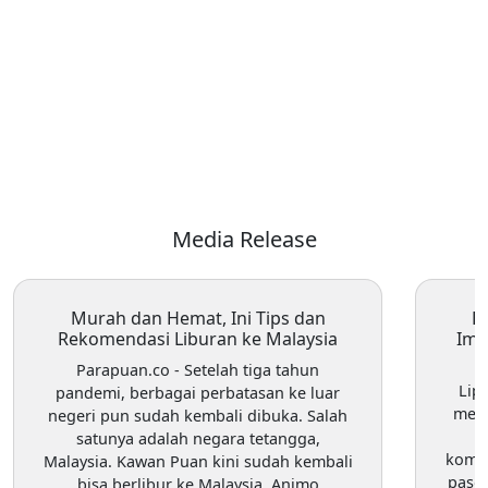
Media Release
Murah dan Hemat, Ini Tips dan
E
Rekomendasi Liburan ke Malaysia
Imp
Parapuan.co
- Setelah tiga tahun
Lip
pandemi, berbagai perbatasan ke luar
meru
negeri pun sudah kembali dibuka. Salah
satunya adalah negara tetangga,
komod
Malaysia. Kawan Puan kini sudah kembali
pasok
bisa berlibur ke Malaysia. Animo