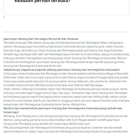
keadaan pernah terbuka?
`
Jasa Impor Barang dari Norwegia Termurah dan Teraman
Tahukah Anda jika 70% salmon yang ada di Indonesia berasal dari Norwegia? Selain mengimpor
salmon, Norwegia juga menyokong kebutuhan Indonesia lainnya, seperti pupuk, mesin industri,
besi dan baja, serta lainnya. Impor barang dari Norwegia sudah jadi kebutuhan bagi Indonesia.
Terlebih lagi, berbagai oleh-oleh dari Norwegia seperti brown brunost cheese, ataupun boneka lucky
troll juga semakin menegaskan pentingnya jasa impor barang dari Norwegia ke Indonesia. Berikut
Indoexim.id membagikan cara impor barang dari Norwegia beserta tips memilih jasa pengiriman
barang dari Norwegia ke Indonesia termurah!
Sebelumnya, bagaimana sejarah adanya jasa impor barang dari Norwegia ke Indonesia?
Hubungan antara Indonesia dan Norwegia sudah dimulai sebelum terbentuknya Negara Republik
Indonesia. Salah satu hubungan yang terbina oleh kedua negara tersebut hingga sekarang adalah
hubungan pada aspek ekonomi, khususnya sektor energi, kelautan, dan perikanan. Bukti dari hal
ini adalah terpenuhinya 70% kebutuhan Indonesia akan Salmon oleh Norwegia.
Selain salmon, beberapa komoditas impor dari Norwegia ke Indonesia lainnya adalah pupuk, mesin
industry, besi dan baja hingga bubuk kayu dan kayu. Tambahan lagi, impor barang dari Norwegia
ke Indonesia juga termasuk berbagai produk makanan seperti permen skilling balle, salmon caviar,
brown brunost cheese, selai buah cloudberry hingga produk souvenir seperti boneka lucky troll. Jasa
pengiriman dari Norwegia ke Indonesia benar-benar dibutuhkan.
Berikut tips menentukan jasa impor barang dari Norwegia ke Indonesia yang terbaik dan
terpercaya!
Memang, Exim People perlu mencari jasa pengiriman barang dari Norwegia ke Indonesia termurah.
Namun, yang paling pertama harus diperhatikan oleh Exim People adalah memilih jasa impor
barang dari Norwegia yang terbaik dan terpercaya. Berikut tips-nya!
Pilih jasa pengiriman dari Norwegia ke Indonesia yang punya layanan customer service terbaik
seperti Indoexim.id. Selain impor barang dari Norwegia ke Indonesia, Indoexim.id juga memberikan